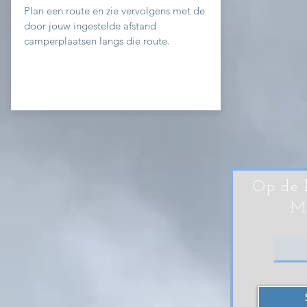
Plan een route en zie
vervolgens
met de
door jouw ingestelde afstand
camperplaatsen langs die
route.
Op de 
Me