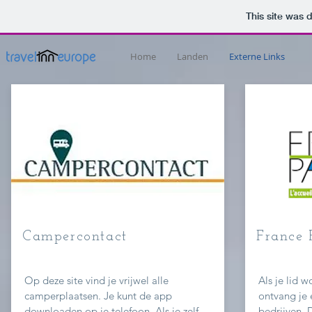
This site was 
Home
Landen
Externe Links
Campercontact
France 
Op deze site vind je
vrijwel
alle
Als je lid 
camperplaatsen. Je kunt de app
ontvang je 
downloaden op je telefoon. Als je zelf
bedrijven. 